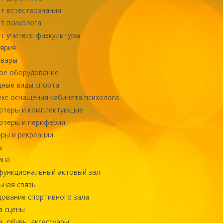
т естествознания
т психолога
т учителя физкультуры
ярия
овары
ое оборудование
ные виды спорта
кс оснащения кабинета психолога
ютеры и комплектующие
ютеры и периферия
ры и рекреации
ь
ина
ункциональный актовый зал
ная связь
ование спортивного зала
а сцены
, обувь, аксессуары