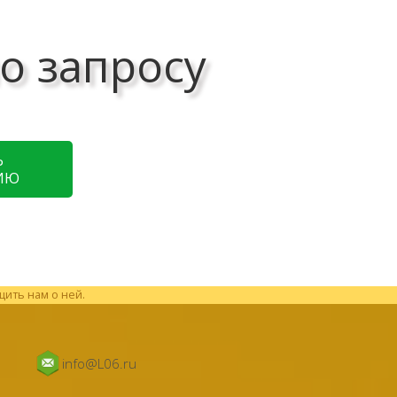
о запросу
Ь
ИЮ
щить нам о ней.
info@L06.ru