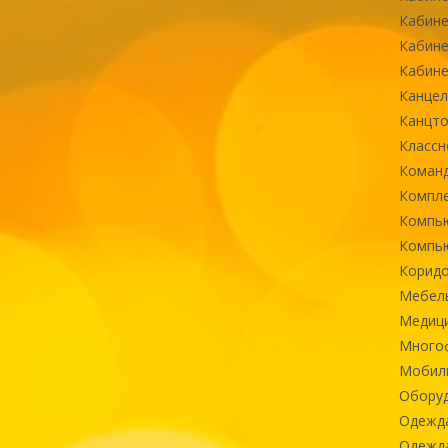
Кабине
Кабине
Кабине
Канцел
Канцт
Классн
Команд
Компле
Компь
Компь
Коридо
Мебел
Медиц
Многоф
Мобиль
Оборуд
Одежд
Одежда