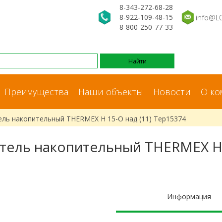
8-343-272-68-28
8-922-109-48-15
info@L
8-800-250-77-33
Преимущества
Наши объекты
Новости
О ко
ль накопительный THERMEX H 15-O над (11) Тер15374
тель накопительный THERMEX H 1
Информация