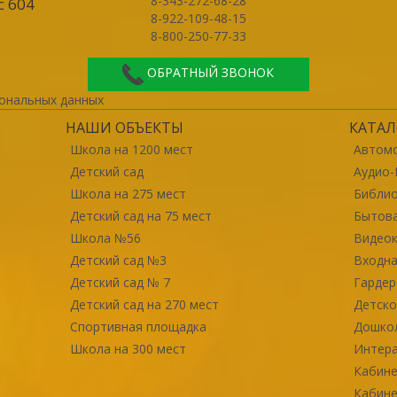
8-343-272-68-28
с 604
8-922-109-48-15
8-800-250-77-33
ОБРАТНЫЙ ЗВОНОК
ональных данных
НАШИ ОБЪЕКТЫ
КАТАЛ
Школа на 1200 мест
Автомо
Детский сад
Аудио-
Школа на 275 мест
Библи
Детский сад на 75 мест
Бытова
Школа №56
Видео
Детский сад №3
Входна
Детский сад № 7
Гарде
Детский сад на 270 мест
Детско
Спортивная площадка
Дошко
Школа на 300 мест
Интер
Кабине
Кабине