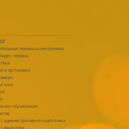
ОГ
бильная техника и электроника
Видео техника
отека
я и оргтехника
камеры
я зона
роб
е
льное образование
актив
т административного работника
т директора