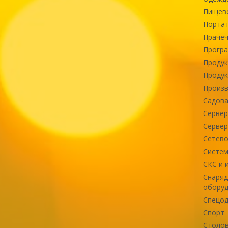
Пищев
Портат
Прачеч
Програ
Продук
Продук
Произв
Садова
Сервер
Сервер
Сетево
Систем
СКС и 
Снаряд
оборуд
Спецод
Спорт
Столов