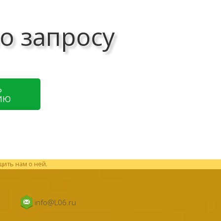
о запросу
Ь
ИЮ
щить нам о ней.
info@L06.ru