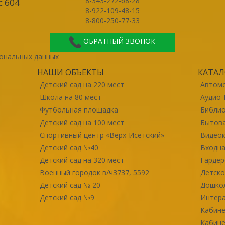
8-343-272-68-28
с 604
8-922-109-48-15
8-800-250-77-33
ОБРАТНЫЙ ЗВОНОК
ональных данных
НАШИ ОБЪЕКТЫ
КАТАЛ
Детский сад на 220 мест
Автомо
Школа на 80 мест
Аудио-
Футбольная площадка
Библи
Детский сад на 100 мест
Бытова
Спортивный центр «Верх-Исетский»
Видео
Детский сад №40
Входна
Детский сад на 320 мест
Гарде
Военный городок в/ч3737, 5592
Детско
Детский сад № 20
Дошко
Детский сад №9
Интер
Кабине
Кабине