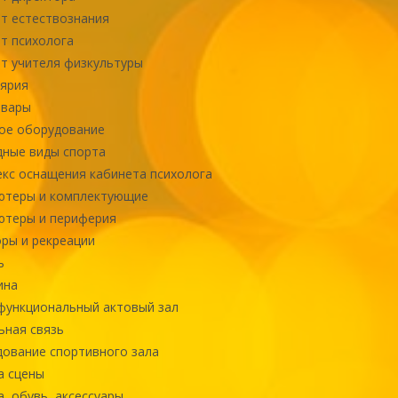
т естествознания
т психолога
т учителя физкультуры
ярия
овары
ое оборудование
ные виды спорта
кс оснащения кабинета психолога
ютеры и комплектующие
ютеры и периферия
ры и рекреации
ь
ина
ункциональный актовый зал
ная связь
ование спортивного зала
а сцены
, обувь, аксессуары