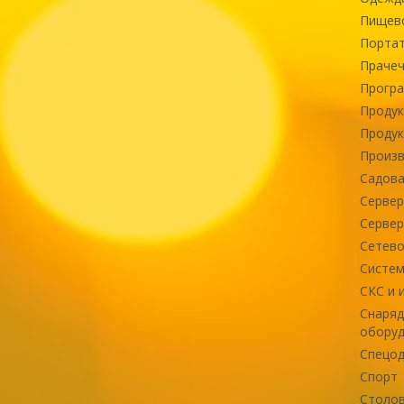
Пищев
Портат
Прачеч
Програ
Продук
Продук
Произв
Садова
Сервер
Сервер
Сетево
Систем
СКС и 
Снаряд
оборуд
Спецод
Спорт
Столов