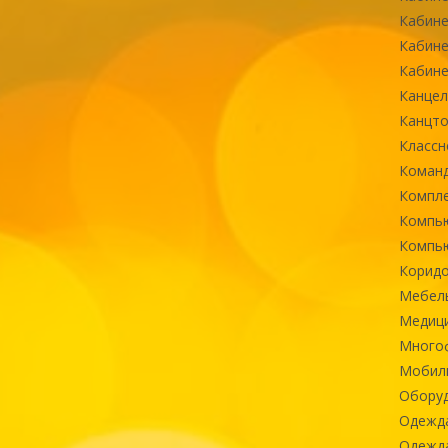
Кабине
Кабине
Кабине
Канцел
Канцт
Классн
Команд
Компле
Компь
Компь
Коридо
Мебел
Медиц
Многоф
Мобиль
Оборуд
Одежд
Одежда