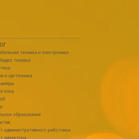
ОГ
бильная техника и электроника
Видео техника
отека
я и оргтехника
камеры
я зона
роб
е
льное образование
актив
т административного работника
т директора