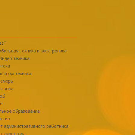
ОГ
бильная техника и электроника
Видео техника
отека
я и оргтехника
камеры
я зона
роб
е
льное образование
актив
т административного работника
т директора