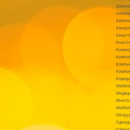
Кабине
Кабине
Кабине
Канцел
Канцт
Классн
Команд
Компле
Компь
Компь
Коридо
Мебел
Медиц
Многоф
Мобиль
Оборуд
Одежд
Одежда