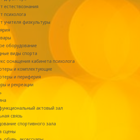
т естествознания
т психолога
т учителя физкультуры
ярия
овары
ое оборудование
ные виды спорта
кс оснащения кабинета психолога
ютеры и комплектующие
ютеры и периферия
ры и рекреации
ь
ина
ункциональный актовый зал
ная связь
ование спортивного зала
а сцены
, обувь, аксессуары