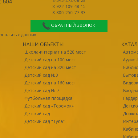
8-343-272-68-28
с 604
8-922-109-48-15
8-800-250-77-33
ОБРАТНЫЙ ЗВОНОК
ональных данных
НАШИ ОБЪЕКТЫ
КАТАЛ
Школа-интернат на 528 мест
Автомо
Детский сад на 100 мест
Аудио-
Детский сад на 320 мест
Библи
Детский сад №3
Бытова
Детский сад на 160 мест
Видео
Детский сад № 7
Входна
Футбольная площадка
Гарде
Детский сад «Теремок»
Детско
Детский сад
Дошко
Детский сад "Туяа"
Интер
Кабине
Кабине