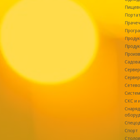
Пищев
Портат
Прачеч
Програ
Продук
Продук
Произв
Садова
Сервер
Сервер
Сетево
Систем
СКС и 
Снаряд
оборуд
Спецод
Спорт
Столов