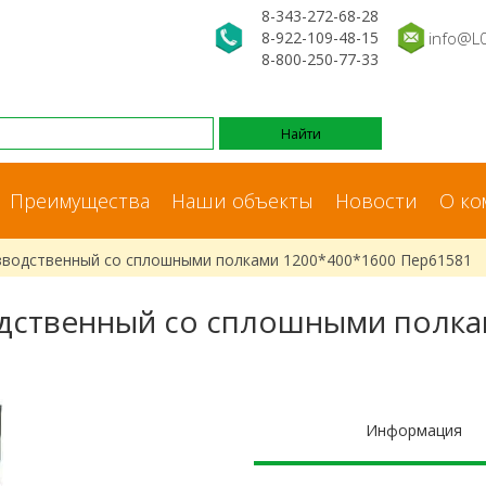
8-343-272-68-28
8-922-109-48-15
info@L
8-800-250-77-33
Преимущества
Наши объекты
Новости
О ко
зводственный со сплошными полками 1200*400*1600 Пер61581
дственный со сплошными полка
Информация