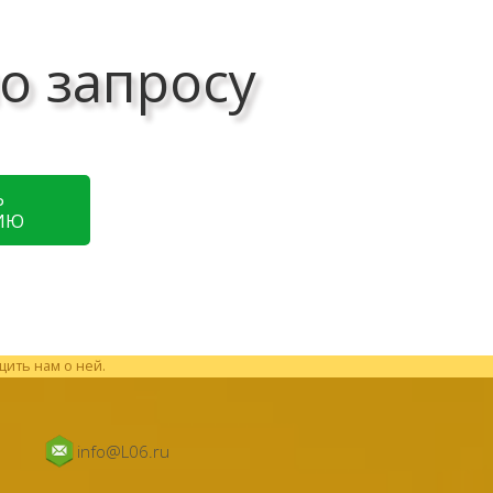
о запросу
Ь
ИЮ
щить нам о ней.
info@L06.ru