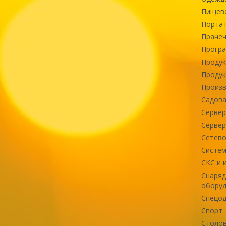
Пищев
Портат
Прачеч
Програ
Продук
Продук
Произв
Садова
Сервер
Сервер
Сетево
Систем
СКС и 
Снаряд
оборуд
Спецод
Спорт
Столов