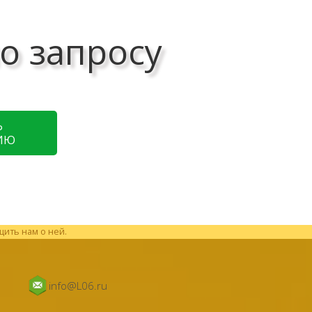
о запросу
Ь
ИЮ
щить нам о ней.
info@L06.ru