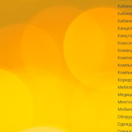
Кабине
Кабине
Кабине
Канцел
Канцт
Классн
Команд
Компле
Компь
Компь
Коридо
Мебел
Медиц
Многоф
Мобиль
Оборуд
Одежд
Одежда