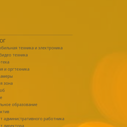
ОГ
бильная техника и электроника
Видео техника
отека
я и оргтехника
камеры
я зона
роб
е
льное образование
актив
т административного работника
т директора