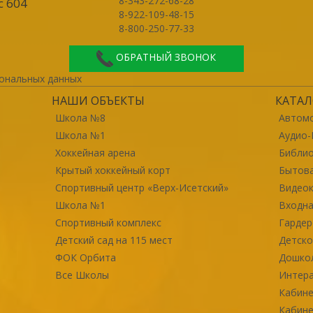
8-343-272-68-28
с 604
8-922-109-48-15
8-800-250-77-33
ОБРАТНЫЙ ЗВОНОК
ональных данных
НАШИ ОБЪЕКТЫ
КАТАЛ
Школа №8
Автомо
Школа №1
Аудио-
Хоккейная арена
Библи
Крытый хоккейный корт
Бытова
Спортивный центр «Верх-Исетский»
Видео
Школа №1
Входна
Спортивный комплекс
Гарде
Детский сад на 115 мест
Детско
ФОК Орбита
Дошко
Все Школы
Интер
Кабине
Кабине