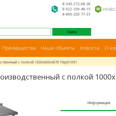
8-343-272-68-28
8-922-109-48-15
info@L
8-800-250-77-33
Преимущества
Наши объекты
Новости
О ко
ственный с полкой 1000x600x870 Пер61091
оизводственный с полкой 1000
Информация