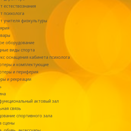
т естествознания
т психолога
т учителя физкультуры
ярия
овары
ое оборудование
ные виды спорта
кс оснащения кабинета психолога
ютеры и комплектующие
ютеры и периферия
ры и рекреации
ь
ина
ункциональный актовый зал
ная связь
ование спортивного зала
а сцены
, обувь, аксессуары