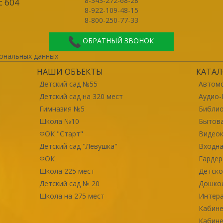
8-343-272-68-28
с 604
8-922-109-48-15
8-800-250-77-33
ОБРАТНЫЙ ЗВОНОК
ональных данных
НАШИ ОБЪЕКТЫ
КАТАЛ
Детский сад №55
Автомо
Детский сад на 320 мест
Аудио-
Гимназия №5
Библи
Школа №10
Бытова
ФОК "Старт"
Видео
Детский сад "Левушка"
Входна
ФОК
Гарде
Школа 225 мест
Детско
Детский сад № 20
Дошко
Школа на 275 мест
Интер
Кабине
Кабине