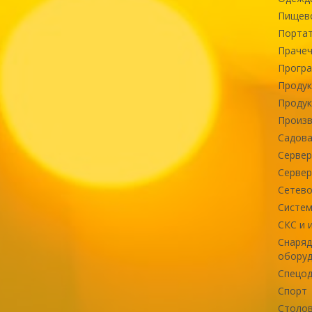
Пищев
Портат
Прачеч
Програ
Продук
Продук
Произв
Садова
Сервер
Сервер
Сетево
Систем
СКС и 
Снаряд
оборуд
Спецод
Спорт
Столов