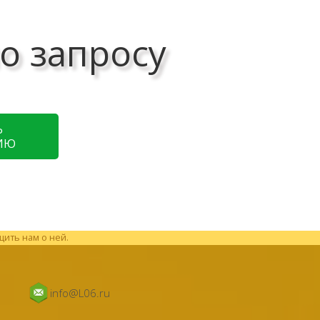
о запросу
Ь
ИЮ
щить нам о ней.
info@L06.ru