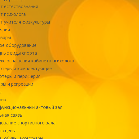
т естествознания
т психолога
т учителя физкультуры
ярия
овары
ое оборудование
ные виды спорта
кс оснащения кабинета психолога
ютеры и комплектующие
ютеры и периферия
ры и рекреации
ь
ина
ункциональный актовый зал
ная связь
ование спортивного зала
а сцены
, обувь, аксессуары