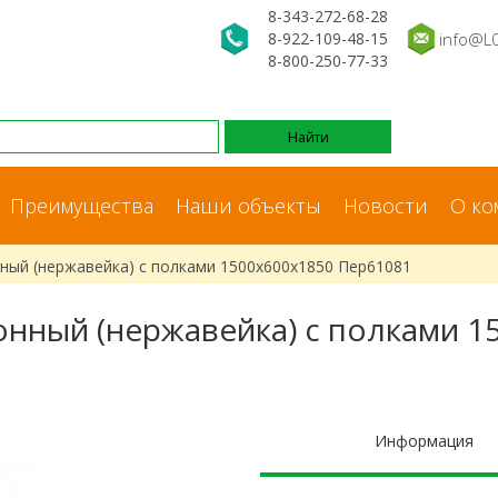
8-343-272-68-28
8-922-109-48-15
info@L
8-800-250-77-33
Преимущества
Наши объекты
Новости
О ко
ный (нержавейка) с полками 1500x600x1850 Пер61081
онный (нержавейка) с полками 1
Информация