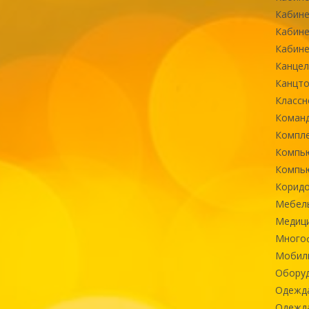
Кабине
Кабине
Кабине
Канцел
Канцт
Классн
Команд
Компле
Компь
Компь
Коридо
Мебел
Медиц
Многоф
Мобиль
Оборуд
Одежд
Одежда