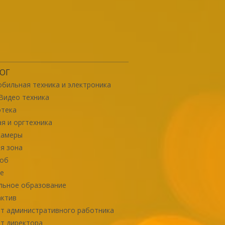
ОГ
бильная техника и электроника
Видео техника
отека
я и оргтехника
камеры
я зона
роб
е
льное образование
актив
т административного работника
т директора