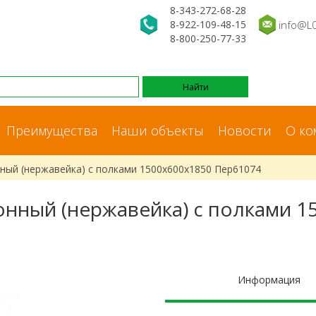
8-343-272-68-28
8-922-109-48-15
info@L
8-800-250-77-33
Преимущества
Наши объекты
Новости
О ко
ный (нержавейка) с полками 1500x600x1850 Пер61074
онный (нержавейка) с полками 1
Информация