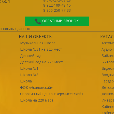
8-343-272-68-28
с 604
8-922-109-48-15
8-800-250-77-33
ОБРАТНЫЙ ЗВОНОК
ональных данных
НАШИ ОБЪЕКТЫ
КАТАЛ
Музыкальная школа
Автомо
Школа №31 на 825 мест
Аудио-
Детский сад
Библи
Детский сад на 225 мест
Бытова
Школа №1
Видео
Школа №8
Входна
Школа
Гарде
ФОК «Чкаловский»
Детско
Спортивный центр «Верх-Исетский»
Дошко
Школа на 220 мест
Интер
Кабине
Кабине