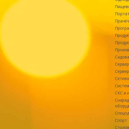
Пищев
Портат
Прачеч
Програ
Продук
Продук
Произв
Садова
Сервер
Сервер
Сетево
Систем
СКС и 
Снаряд
оборуд
Спецод
Спорт
Столов