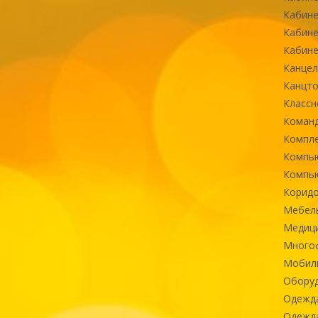
Кабине
Кабине
Кабине
Канцел
Канцт
Классн
Команд
Компле
Компь
Компь
Коридо
Мебел
Медиц
Многоф
Мобиль
Оборуд
Одежд
Одежда