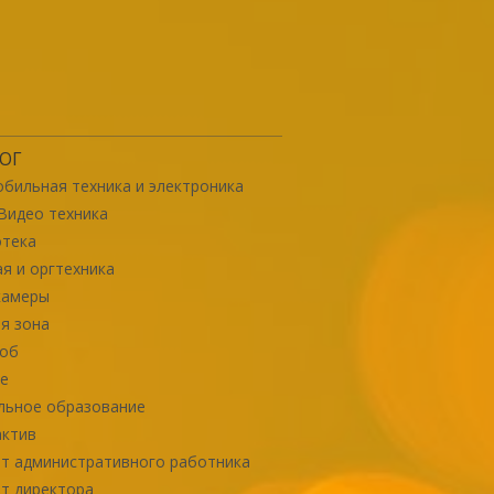
ОГ
бильная техника и электроника
Видео техника
отека
я и оргтехника
камеры
я зона
роб
е
льное образование
актив
т административного работника
т директора