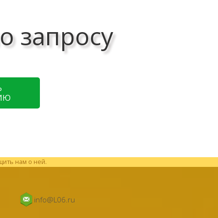
о запросу
Ь
ИЮ
щить нам о ней.
info@L06.ru