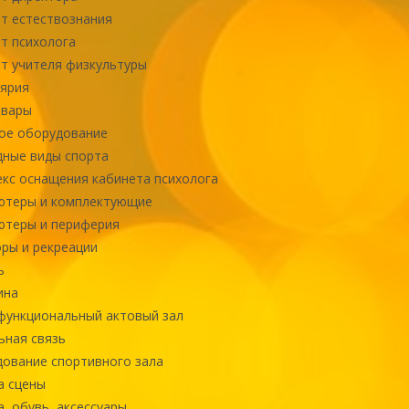
т естествознания
т психолога
т учителя физкультуры
ярия
овары
ое оборудование
ные виды спорта
кс оснащения кабинета психолога
ютеры и комплектующие
ютеры и периферия
ры и рекреации
ь
ина
ункциональный актовый зал
ная связь
ование спортивного зала
а сцены
, обувь, аксессуары