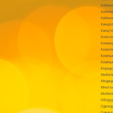
Кабине
Кабине
Кабине
Канцел
Канцт
Классн
Команд
Компле
Компь
Компь
Коридо
Мебел
Медиц
Многоф
Мобиль
Оборуд
Одежд
Одежда