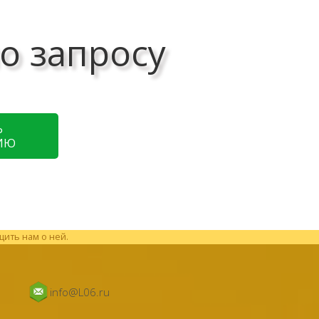
о запросу
Ь
ИЮ
щить нам о ней.
info@L06.ru