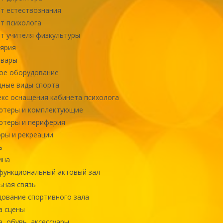
т естествознания
т психолога
т учителя физкультуры
ярия
овары
ое оборудование
ные виды спорта
кс оснащения кабинета психолога
ютеры и комплектующие
ютеры и периферия
ры и рекреации
ь
ина
ункциональный актовый зал
ная связь
ование спортивного зала
а сцены
, обувь, аксессуары