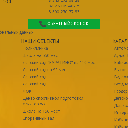
8-343-272-68-28
с 604
8-922-109-48-15
8-800-250-77-33
ОБРАТНЫЙ ЗВОНОК
ональных данных
НАШИ ОБЪЕКТЫ
КАТАЛ
Поликлиника
Автомо
Школа на 550 мест
Аудио-
Детский сад "БУРАТИНО" на 110 мест
Библи
Детский сад на 95 мест
Бытова
Детский сад
Видео
Детский сад
Входна
ФОК
Гарде
Центр спортивной подготовки
Детско
«Виктория»
Дошко
Школа на 156 мест
Интер
Спортивный зал
Кабине
Кабине