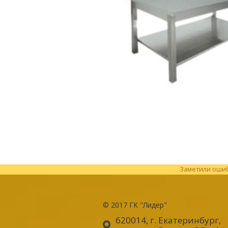
Заметили ошибк
© 2017
ГК "Лидер"
620014, г. Екатеринбург
,