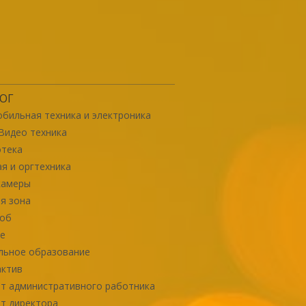
ОГ
бильная техника и электроника
Видео техника
отека
я и оргтехника
камеры
я зона
роб
е
льное образование
актив
т административного работника
т директора