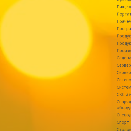
Пищев
Портат
Прачеч
Програ
Продук
Продук
Произв
Садова
Сервер
Сервер
Сетево
Систем
СКС и 
Снаряд
оборуд
Спецод
Спорт
Столов