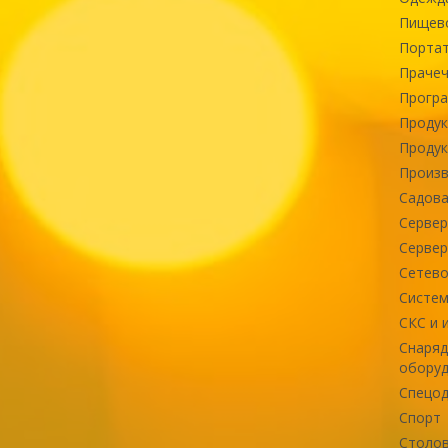
Пищев
Портат
Прачеч
Програ
Продук
Продук
Произв
Садова
Сервер
Сервер
Сетево
Систем
СКС и 
Снаряд
оборуд
Спецод
Спорт
Столов