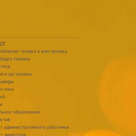
ОГ
бильная техника и электроника
Видео техника
отека
я и оргтехника
камеры
я зона
роб
е
льное образование
актив
т административного работника
т директора