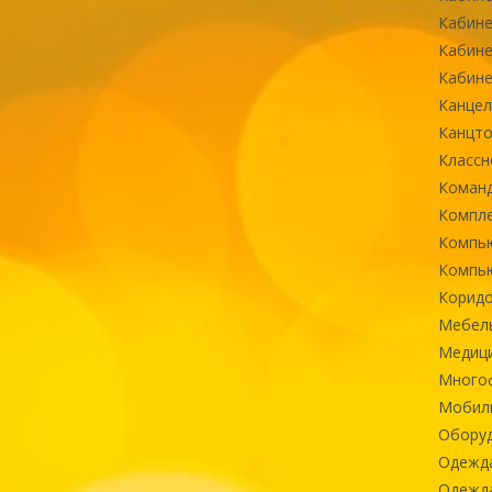
Кабине
Кабине
Кабине
Канцел
Канцт
Классн
Команд
Компле
Компь
Компь
Коридо
Мебел
Медиц
Многоф
Мобиль
Оборуд
Одежд
Одежда