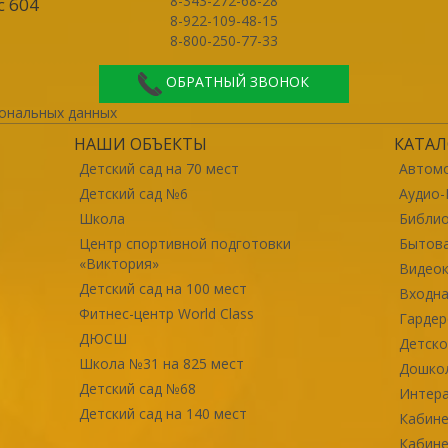
8-343-272-68-28
с 604
8-922-109-48-15
8-800-250-77-33
ОБРАТНЫЙ ЗВОНОК
ональных данных
НАШИ ОБЪЕКТЫ
КАТАЛ
Детский сад на 70 мест
Автомо
Детский сад №6
Аудио-
Школа
Библи
Центр спортивной подготовки
Бытова
«Виктория»
Видео
Детский сад на 100 мест
Входна
Фитнес-центр World Class
Гарде
ДЮСШ
Детско
Школа №31 на 825 мест
Дошко
Детский сад №68
Интер
Детский сад на 140 мест
Кабине
Кабине