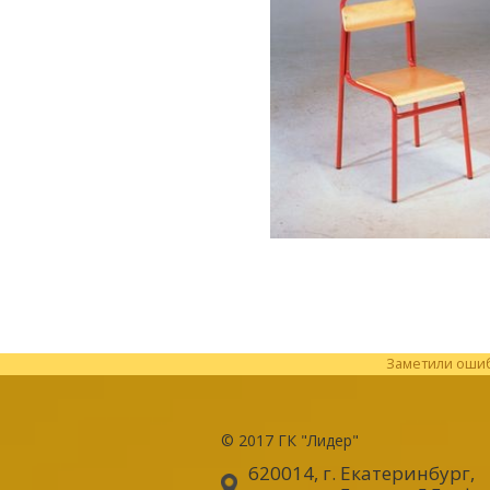
Заметили ошибк
© 2017
ГК "Лидер"
620014, г. Екатеринбург
,