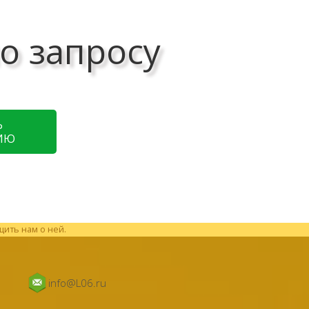
о запросу
Ь
ИЮ
щить нам о ней.
info@L06.ru