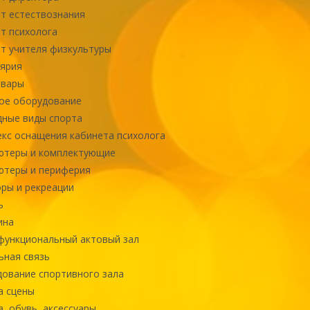
т естествознания
т психолога
т учителя физкультуры
ярия
овары
ое оборудование
ные виды спорта
кс оснащения кабинета психолога
ютеры и комплектующие
ютеры и периферия
ры и рекреации
ь
ина
ункциональный актовый зал
ная связь
ование спортивного зала
а сцены
, обувь, аксессуары