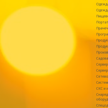
Одежд
Одежда
Пищев
Портат
Прачеч
Програ
Продук
Продук
Произв
Садова
Сервер
Сервер
Сетево
Систем
СКС и 
Снаряд
оборуд
Спецод