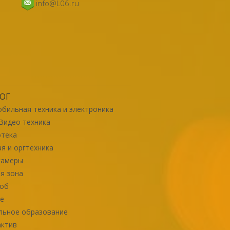
info@L06.ru
ОГ
бильная техника и электроника
Видео техника
отека
я и оргтехника
камеры
я зона
роб
е
льное образование
актив