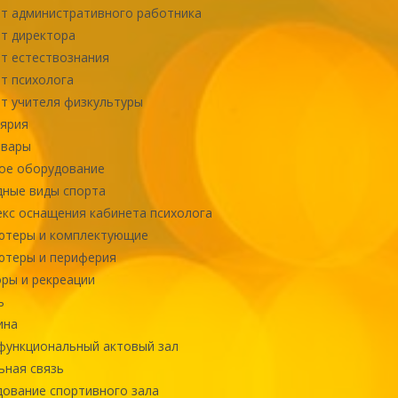
т административного работника
т директора
т естествознания
т психолога
т учителя физкультуры
ярия
овары
ое оборудование
ные виды спорта
кс оснащения кабинета психолога
ютеры и комплектующие
ютеры и периферия
ры и рекреации
ь
ина
ункциональный актовый зал
ная связь
ование спортивного зала