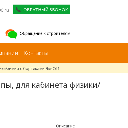
ОБРАТНЫЙ ЗВОНОК
06.ru
Обращение к строителям
мпании
Контакты
зики/химии с бортиками ЭквС61
ппы, для кабинета физики/
Описание