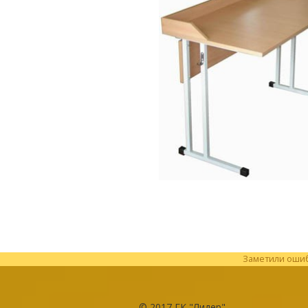
Заметили ошибк
© 2017
ГК "Лидер"