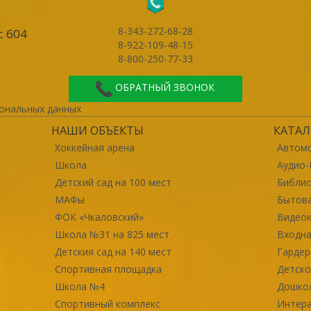
8-343-272-68-28
с 604
8-922-109-48-15
8-800-250-77-33
ОБРАТНЫЙ ЗВОНОК
ональных данных
НАШИ ОБЪЕКТЫ
КАТАЛ
Хоккейная арена
Автомо
Школа
Аудио-
Детский сад на 100 мест
Библи
МАФы
Бытова
ФОК «Чкаловский»
Видео
Школа №31 на 825 мест
Входна
Детския сад на 140 мест
Гарде
Спортивная площадка
Детско
Школа №4
Дошко
Спортивный комплекс
Интер