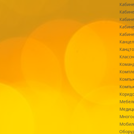
Кабине
Кабине
Кабине
Кабине
Кабине
Канцел
Канцт
Классн
Команд
Компле
Компь
Компь
Коридо
Мебел
Медиц
Многоф
Мобиль
Оборуд