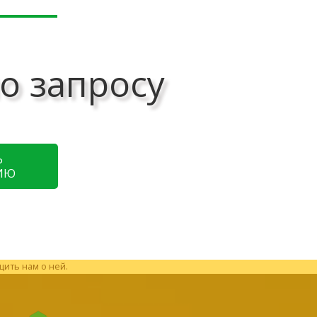
о запросу
Ь
ИЮ
щить нам о ней.