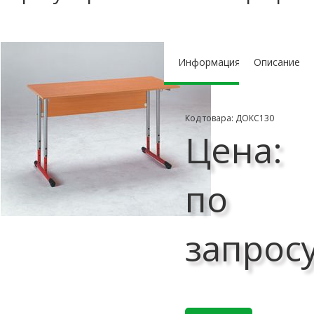
Информация
Описание
Код товара: ДОКС130
Цена:
по
запрос