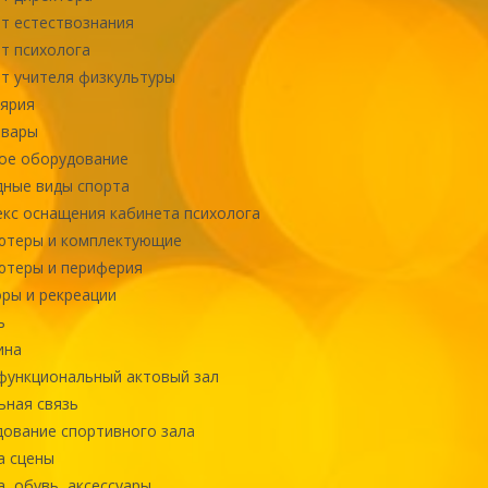
т естествознания
т психолога
т учителя физкультуры
ярия
овары
ое оборудование
ные виды спорта
кс оснащения кабинета психолога
ютеры и комплектующие
ютеры и периферия
ры и рекреации
ь
ина
ункциональный актовый зал
ная связь
ование спортивного зала
а сцены
, обувь, аксессуары