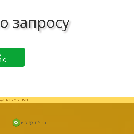
о запросу
Ь
ИЮ
щить нам о ней.
info@L06.ru