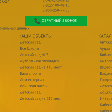
8-343-272-68-28
с 604
8-922-109-48-15
8-800-250-77-33
ОБРАТНЫЙ ЗВОНОК
ональных данных
НАШИ ОБЪЕКТЫ
КАТАЛ
Детский сад
Автомо
Все Школы
Аудио-
Детский сад № 7
Библи
Футбольная площадка
Бытова
Детский сад на 115 мест
Видео
База спорта
Входна
Дом-интернат
Гарде
Воинская часть
Детско
Детский сад
Дошко
Детский сад на 215 мест
Интер
Кабине
Кабине