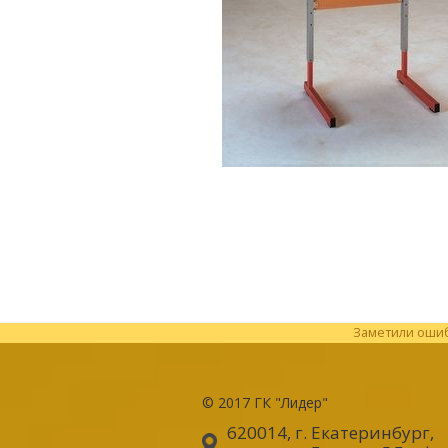
Заметили ошибк
© 2017
ГК "Лидер"
620014, г. Екатеринбург
,