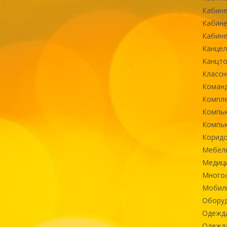
Кабине
Кабине
Кабине
Канцел
Канцт
Классн
Команд
Компле
Компь
Компь
Коридо
Мебел
Медиц
Многоф
Мобиль
Оборуд
Одежд
Одежда