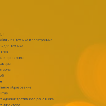
ОГ
бильная техника и электроника
Видео техника
отека
я и оргтехника
камеры
я зона
роб
е
льное образование
актив
т административного работника
т директора