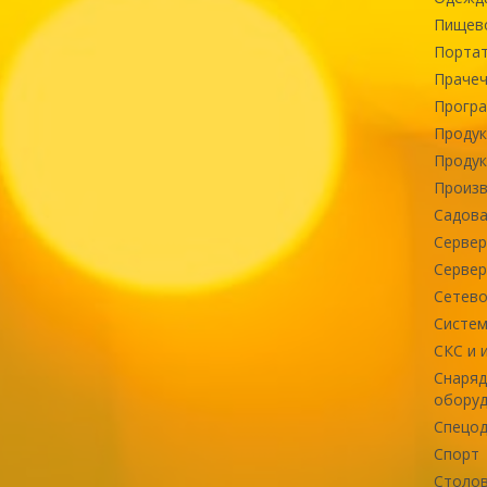
Пищев
Портат
Прачеч
Програ
Продук
Продук
Произв
Садова
Сервер
Сервер
Сетево
Систем
СКС и 
Снаряд
оборуд
Спецод
Спорт
Столов