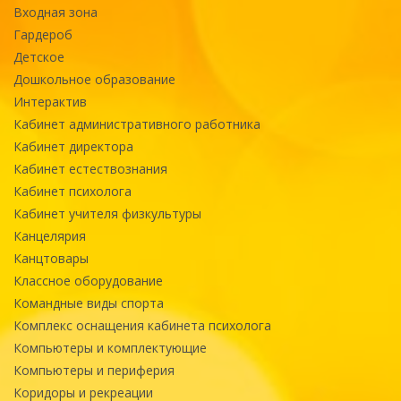
Входная зона
Гардероб
Детское
Дошкольное образование
Интерактив
Кабинет административного работника
Кабинет директора
Кабинет естествознания
Кабинет психолога
Кабинет учителя физкультуры
Канцелярия
Канцтовары
Классное оборудование
Командные виды спорта
Комплекс оснащения кабинета психолога
Компьютеры и комплектующие
Компьютеры и периферия
Коридоры и рекреации