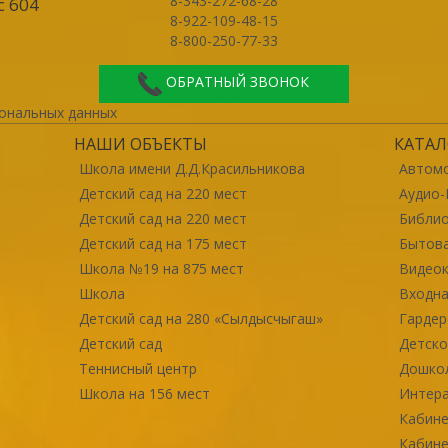
8-343-272-68-28
с 604
8-922-109-48-15
8-800-250-77-33
ОБРАТНЫЙ ЗВОНОК
ональных данных
НАШИ ОБЪЕКТЫ
КАТАЛ
Школа имени Д.Д.Красильникова
Автомо
Детский сад на 220 мест
Аудио-
Детский сад на 220 мест
Библи
Детский сад на 175 мест
Бытова
Школа №19 на 875 мест
Видео
Школа
Входна
Детский сад на 280 «Сылдысчыгаш»
Гарде
Детский сад
Детско
Теннисный центр
Дошко
Школа на 156 мест
Интер
Кабине
Кабине