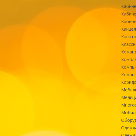
Кабине
Кабине
Кабине
Канцел
Канцт
Классн
Команд
Компле
Компь
Компь
Коридо
Мебел
Медиц
Многоф
Мобиль
Оборуд
Одежд
Одежда