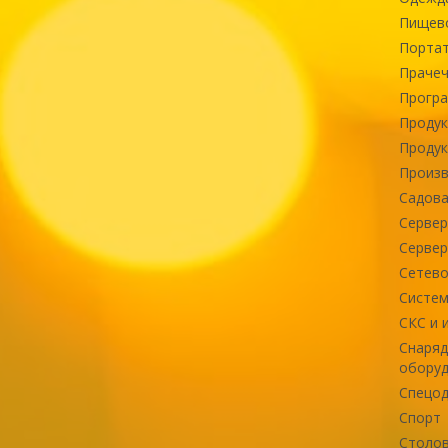
Пищев
Портат
Прачеч
Програ
Продук
Продук
Произв
Садова
Сервер
Сервер
Сетево
Систем
СКС и 
Снаряд
оборуд
Спецод
Спорт
Столов