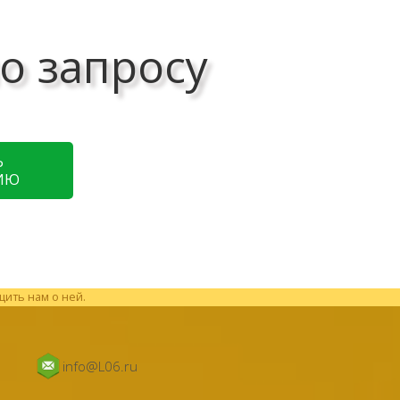
о запросу
Ь
ИЮ
щить нам о ней.
info@L06.ru