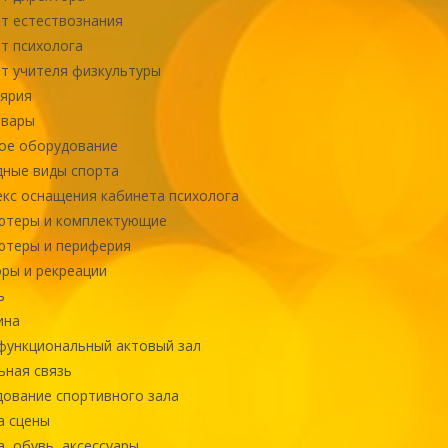
т естествознания
т психолога
т учителя физкультуры
ярия
овары
ое оборудование
ные виды спорта
кс оснащения кабинета психолога
ютеры и комплектующие
ютеры и периферия
ры и рекреации
ь
ина
ункциональный актовый зал
ная связь
ование спортивного зала
а сцены
, обувь, аксессуары