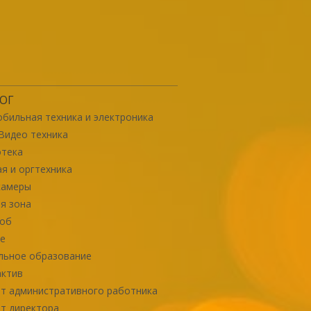
ОГ
бильная техника и электроника
Видео техника
отека
я и оргтехника
камеры
я зона
роб
е
льное образование
актив
т административного работника
т директора