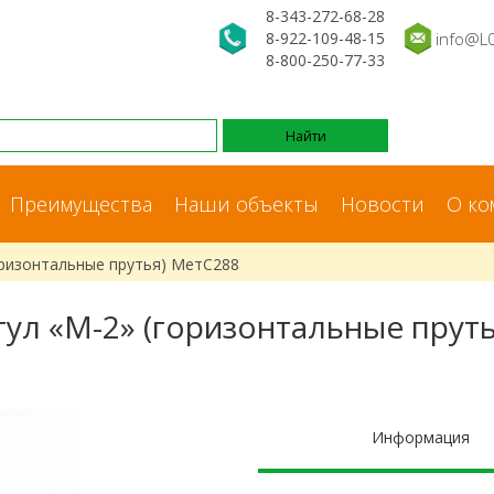
8-343-272-68-28
8-922-109-48-15
info@L
8-800-250-77-33
Преимущества
Наши объекты
Новости
О ко
оризонтальные прутья) МетС288
тул «М-2» (горизонтальные пруть
Информация