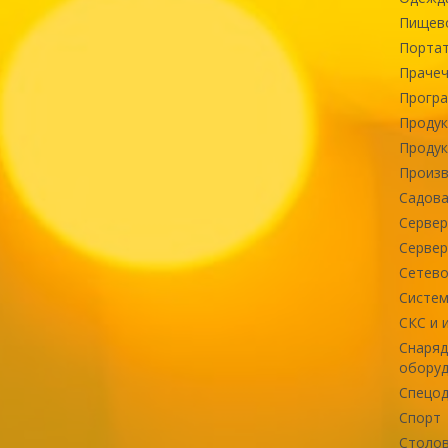
Пищев
Портат
Прачеч
Програ
Продук
Продук
Произв
Садова
Сервер
Сервер
Сетево
Систем
СКС и 
Снаряд
оборуд
Спецод
Спорт
Столов