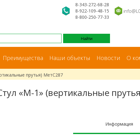
8-343-272-68-28
8-922-109-48-15
info@L
8-800-250-77-33
Преимущества
Наши объекты
Новости
О ко
ертикальные прутья) МетС287
Стул «М-1» (вертикальные прутья
Информация