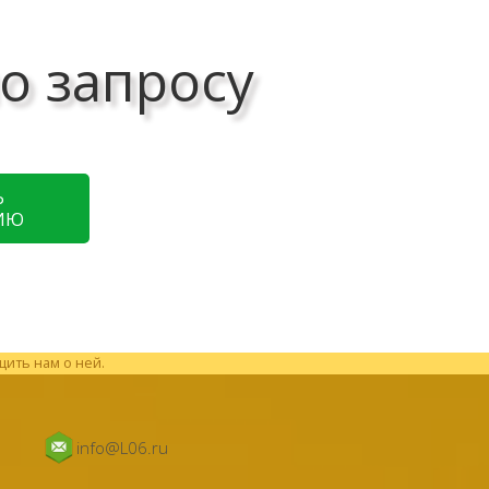
о запросу
Ь
ИЮ
щить нам о ней.
info@L06.ru