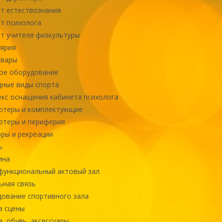
т естествознания
т психолога
т учителя физкультуры
ярия
овары
ое оборудование
ные виды спорта
кс оснащения кабинета психолога
ютеры и комплектующие
ютеры и периферия
ры и рекреации
ь
ина
ункциональный актовый зал
ная связь
ование спортивного зала
а сцены
, обувь, аксессуары