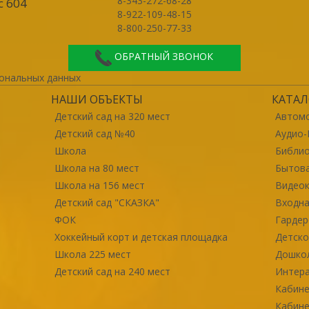
8-343-272-68-28
с 604
8-922-109-48-15
8-800-250-77-33
ОБРАТНЫЙ ЗВОНОК
ональных данных
НАШИ ОБЪЕКТЫ
КАТАЛ
Детский сад на 320 мест
Автомо
Детский сад №40
Аудио-
Школа
Библи
Школа на 80 мест
Бытова
Школа на 156 мест
Видео
Детский сад "СКАЗКА"
Входна
ФОК
Гарде
Хоккейный корт и детская площадка
Детско
Школа 225 мест
Дошко
Детский сад на 240 мест
Интер
Кабине
Кабине