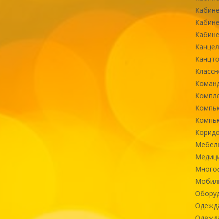
Кабине
Кабине
Кабине
Канцел
Канцт
Классн
Команд
Компле
Компь
Компь
Коридо
Мебел
Медиц
Многоф
Мобиль
Оборуд
Одежд
Одежда