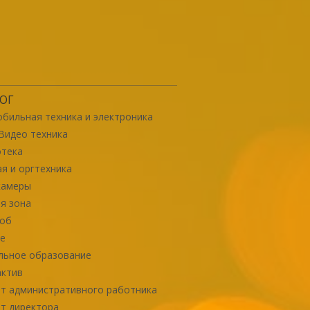
ОГ
бильная техника и электроника
Видео техника
отека
я и оргтехника
камеры
я зона
роб
е
льное образование
актив
т административного работника
т директора