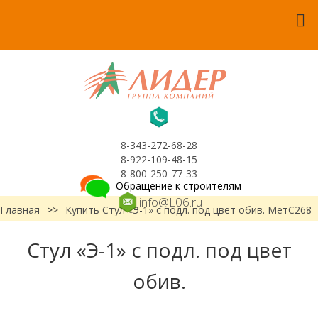
8-343-272-68-28
8-922-109-48-15
8-800-250-77-33
Обращение к строителям
info@L06.ru
Главная
>>
Купить Стул «Э-1» с подл. под цвет обив. МетС268
Стул «Э-1» с подл. под цвет
обив.