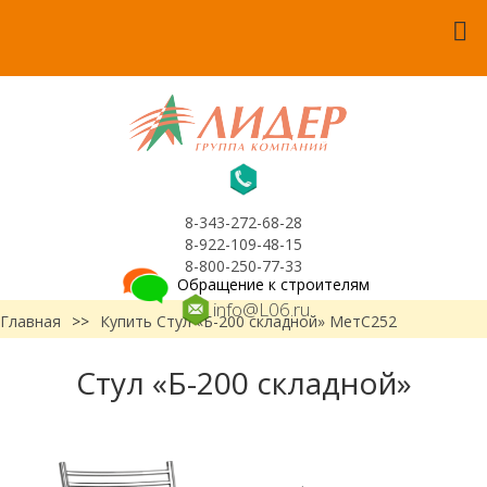
8-343-272-68-28
8-922-109-48-15
8-800-250-77-33
Обращение к строителям
info@L06.ru
Главная
>>
Купить Стул «Б-200 складной» МетС252
Стул «Б-200 складной»