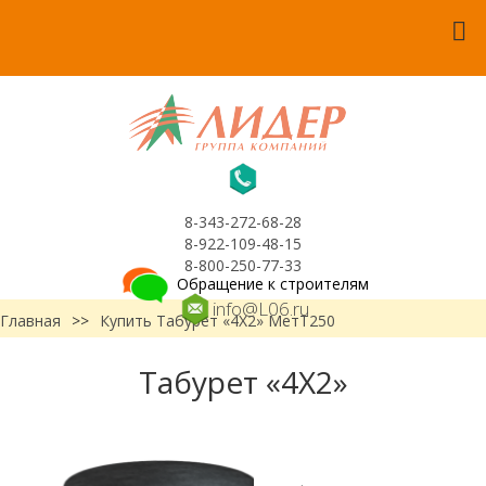
8-343-272-68-28
8-922-109-48-15
8-800-250-77-33
Обращение к строителям
info@L06.ru
Главная
>>
Купить Табурет «4Х2» МетТ250
Табурет «4Х2»