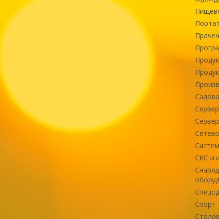
Пищев
Портат
Прачеч
Програ
Продук
Продук
Произв
Садова
Сервер
Сервер
Сетево
Систем
СКС и 
Снаряд
оборуд
Спецод
Спорт
Столов