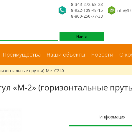
8-343-272-68-28
8-922-109-48-15
info@L
8-800-250-77-33
Преимущества
Наши объекты
Новости
О ко
оризонтальные прутья) МетС240
тул «М-2» (горизонтальные пруть
Информация