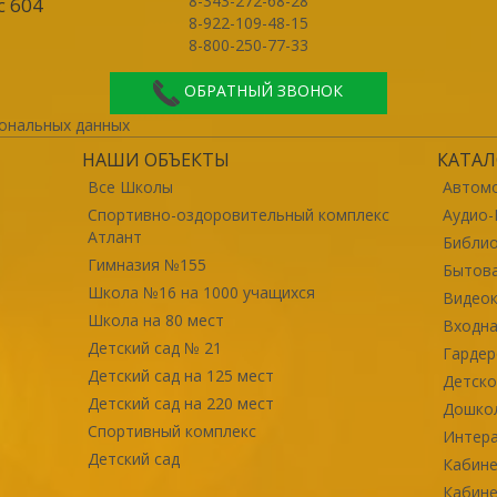
8-343-272-68-28
с 604
8-922-109-48-15
8-800-250-77-33
ОБРАТНЫЙ ЗВОНОК
ональных данных
НАШИ ОБЪЕКТЫ
КАТАЛ
Все Школы
Автомо
Спортивно-оздоровительный комплекс
Аудио-
Атлант
Библи
Гимназия №155
Бытова
Школа №16 на 1000 учащихся
Видео
Школа на 80 мест
Входна
Детский сад № 21
Гарде
Детский сад на 125 мест
Детско
Детский сад на 220 мест
Дошко
Спортивный комплекс
Интер
Детский сад
Кабине
Кабине