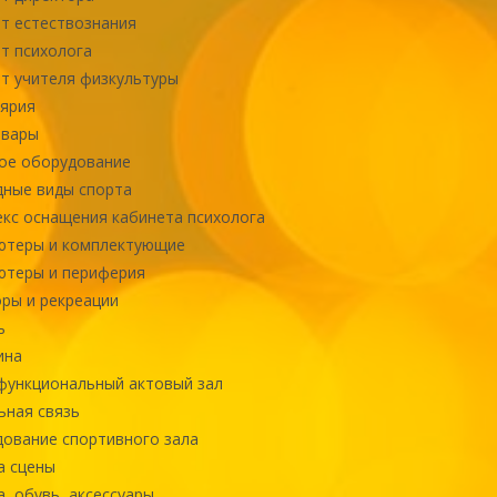
т естествознания
т психолога
т учителя физкультуры
ярия
овары
ое оборудование
ные виды спорта
кс оснащения кабинета психолога
ютеры и комплектующие
ютеры и периферия
ры и рекреации
ь
ина
ункциональный актовый зал
ная связь
ование спортивного зала
а сцены
, обувь, аксессуары