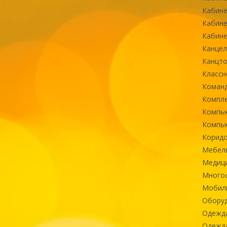
Кабине
Кабине
Кабине
Канцел
Канцт
Классн
Команд
Компле
Компь
Компь
Коридо
Мебел
Медиц
Многоф
Мобиль
Оборуд
Одежд
Одежда