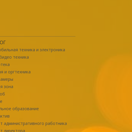
ОГ
бильная техника и электроника
Видео техника
отека
я и оргтехника
камеры
я зона
роб
е
льное образование
актив
т административного работника
т директора