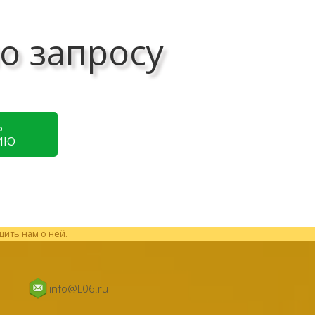
о запросу
Ь
ИЮ
щить нам о ней.
info@L06.ru