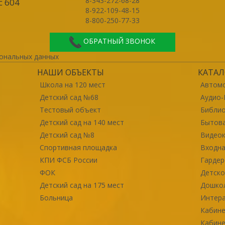
8-343-272-68-28
с 604
8-922-109-48-15
8-800-250-77-33
ОБРАТНЫЙ ЗВОНОК
ональных данных
НАШИ ОБЪЕКТЫ
КАТАЛ
Школа на 120 мест
Автомо
Детский сад №68
Аудио-
Тестовый объект
Библи
Детский сад на 140 мест
Бытова
Детский сад №8
Видео
Спортивная площадка
Входна
КПИ ФСБ России
Гарде
ФОК
Детско
Детский сад на 175 мест
Дошко
Больница
Интер
Кабине
Кабине