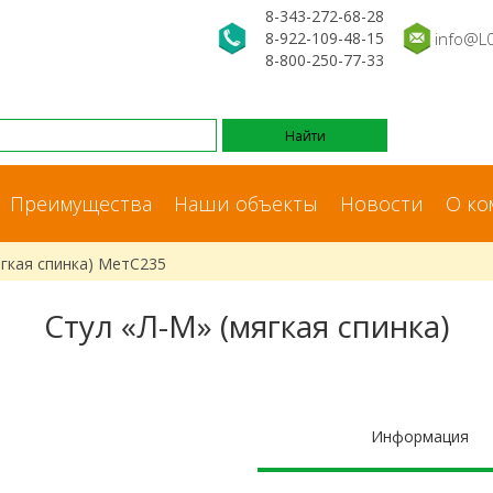
8-343-272-68-28
8-922-109-48-15
info@L
8-800-250-77-33
Преимущества
Наши объекты
Новости
О ко
ягкая спинка) МетС235
Стул «Л-М» (мягкая спинка)
Информация