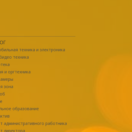
ОГ
бильная техника и электроника
Видео техника
отека
я и оргтехника
камеры
я зона
роб
е
льное образование
актив
т административного работника
т директора