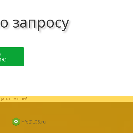
о запросу
Ь
ИЮ
щить нам о ней.
info@L06.ru