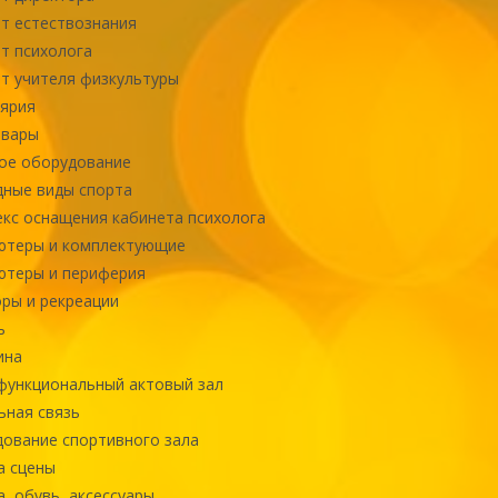
т естествознания
т психолога
т учителя физкультуры
ярия
овары
ое оборудование
ные виды спорта
кс оснащения кабинета психолога
ютеры и комплектующие
ютеры и периферия
ры и рекреации
ь
ина
ункциональный актовый зал
ная связь
ование спортивного зала
а сцены
, обувь, аксессуары