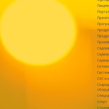
Пищев
Портат
Прачеч
Програ
Продук
Продук
Произв
Садова
Сервер
Сервер
Сетево
Систем
СКС и 
Снаряд
оборуд
Спецод
Спорт
Столов