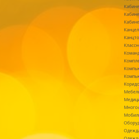
Кабине
Кабине
Кабине
Канцел
Канцт
Классн
Команд
Компле
Компь
Компь
Коридо
Мебел
Медиц
Многоф
Мобиль
Оборуд
Одежд
Одежда