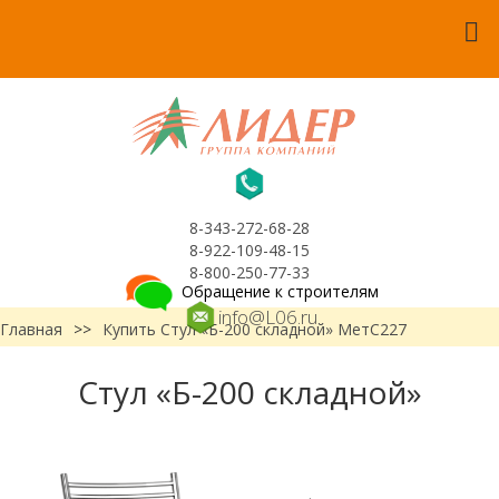
8-343-272-68-28
8-922-109-48-15
8-800-250-77-33
Обращение к строителям
info@L06.ru
Главная
>>
Купить Стул «Б-200 складной» МетС227
Стул «Б-200 складной»