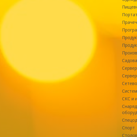
Пищев
Портат
Прачеч
Програ
Продук
Продук
Произв
Садова
Сервер
Сервер
Сетево
Систем
СКС и 
Снаряд
оборуд
Спецод
Спорт
Столов