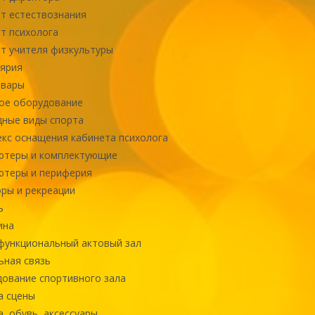
т естествознания
т психолога
т учителя физкультуры
ярия
овары
ое оборудование
ные виды спорта
кс оснащения кабинета психолога
ютеры и комплектующие
ютеры и периферия
ры и рекреации
ь
ина
ункциональный актовый зал
ная связь
ование спортивного зала
а сцены
, обувь, аксессуары