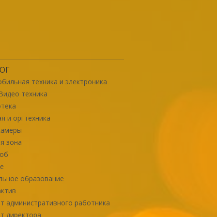
ОГ
бильная техника и электроника
Видео техника
отека
я и оргтехника
камеры
я зона
роб
е
льное образование
актив
т административного работника
т директора