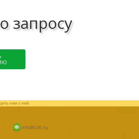
о запросу
Ь
ИЮ
щить нам о ней.
info@L06.ru