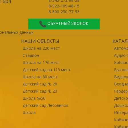
8-343-272-68-28
с 604
8-922-109-48-15
8-800-250-77-33
ОБРАТНЫЙ ЗВОНОК
ональных данных
НАШИ ОБЪЕКТЫ
КАТАЛ
Школа на 220 мест
Автомо
Стадион
Аудио-
Школа на 176 мест
Библи
Детский сад на 115 мест
Бытова
Школа на 80 мест
Видео
Детский сад № 20
Входна
Детский сад № 23
Гарде
Школа №56
Детско
Детский сад Лесовичок
Дошко
Школа
Интер
Кабине
Кабине