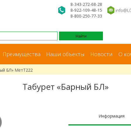
8-343-272-68-28
8-922-109-48-15
info@L
8-800-250-77-33
Преимущества
Наши объекты
Новости
О ко
ный БЛ» МетТ222
Табурет «Барный БЛ»
Информация