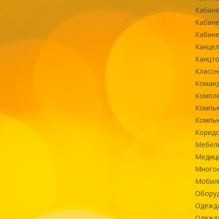
Кабине
Кабине
Кабине
Канцел
Канцт
Классн
Команд
Компле
Компь
Компь
Коридо
Мебел
Медиц
Многоф
Мобиль
Оборуд
Одежд
Одежда