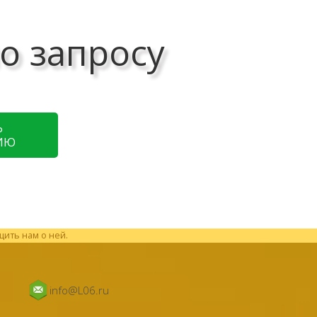
о запросу
Ь
ИЮ
щить нам о ней.
info@L06.ru