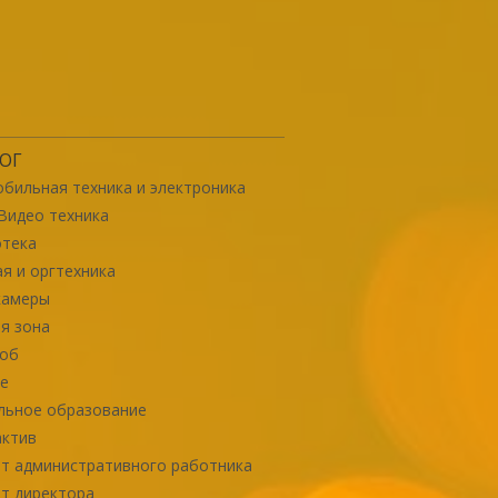
ОГ
бильная техника и электроника
Видео техника
отека
я и оргтехника
камеры
я зона
роб
е
льное образование
актив
т административного работника
т директора