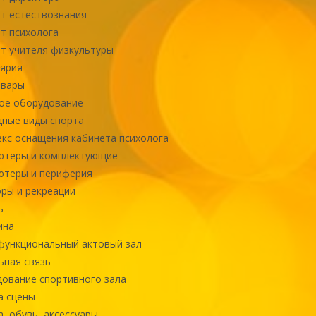
т естествознания
т психолога
т учителя физкультуры
ярия
овары
ое оборудование
ные виды спорта
кс оснащения кабинета психолога
ютеры и комплектующие
ютеры и периферия
ры и рекреации
ь
ина
ункциональный актовый зал
ная связь
ование спортивного зала
а сцены
, обувь, аксессуары