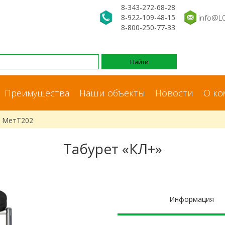
8-343-272-68-28
8-922-109-48-15
info@L
8-800-250-77-33
Преимущества
Наши объекты
Новости
О ко
» МетТ202
Табурет «КЛ+»
Информация