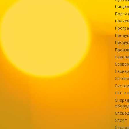
Пищев
Портат
Прачеч
Програ
Продук
Продук
Произв
Садова
Сервер
Сервер
Сетево
Систем
СКС и 
Снаряд
оборуд
Спецод
Спорт
Столов