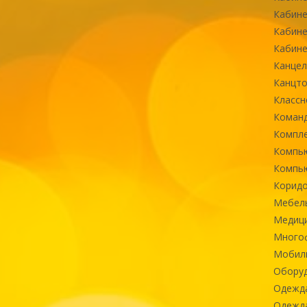
Кабине
Кабине
Кабине
Канцел
Канцт
Классн
Команд
Компле
Компь
Компь
Коридо
Мебел
Медиц
Многоф
Мобиль
Оборуд
Одежд
Одежда