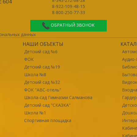
8-343-272-68-28
с 604
8-922-109-48-15
8-800-250-77-33
ОБРАТНЫЙ ЗВОНОК
ональных данных
НАШИ ОБЪЕКТЫ
КАТАЛ
Детский сад №6
Автомо
ФОК
Аудио-
Детский сад №19
Библи
Школа №8
Бытова
Детский сад №32
Видео
ФОК "ABC-отель"
Входна
Школа-сад Гимназии Салманова
Гарде
Детский сад "СКАЗКА"
Детско
Школа №1
Дошко
Спортивная площадка
Интер
Кабине
Кабине