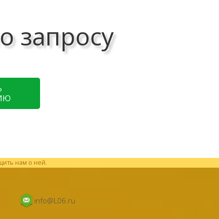
о запросу
Ь
ИЮ
щить нам о ней.
info@L06.ru