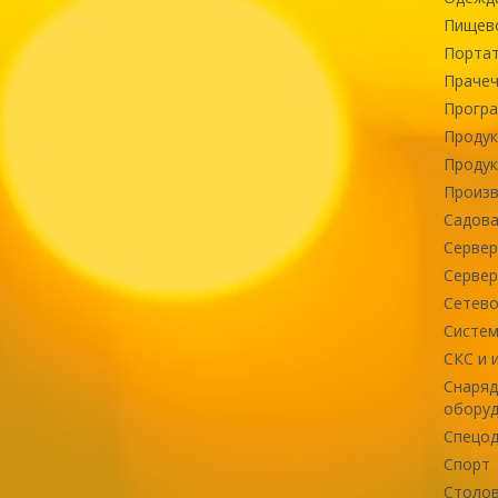
Пищев
Портат
Прачеч
Програ
Продук
Продук
Произв
Садова
Сервер
Сервер
Сетево
Систем
СКС и 
Снаряд
оборуд
Спецод
Спорт
Столов