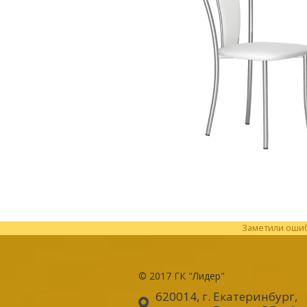
Заметили ошибк
© 2017
ГК "Лидер"
620014, г. Екатеринбург
,