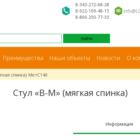
8-343-272-68-28
8-922-109-48-15
info@L
8-800-250-77-33
Преимущества
Наши объекты
Новости
О ко
ягкая спинка) МетС140
Стул «В-М» (мягкая спинка)
Информация