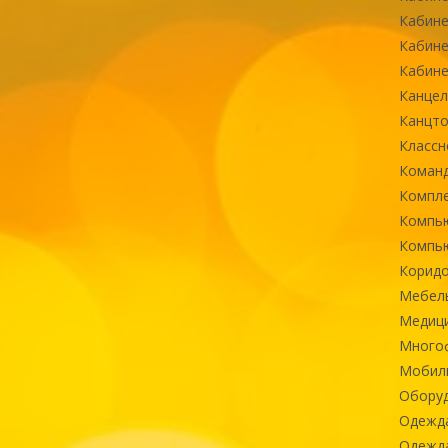
Кабине
Кабине
Кабине
Канцел
Канцт
Классн
Команд
Компле
Компь
Компь
Коридо
Мебел
Медиц
Многоф
Мобиль
Оборуд
Одежд
Одежда