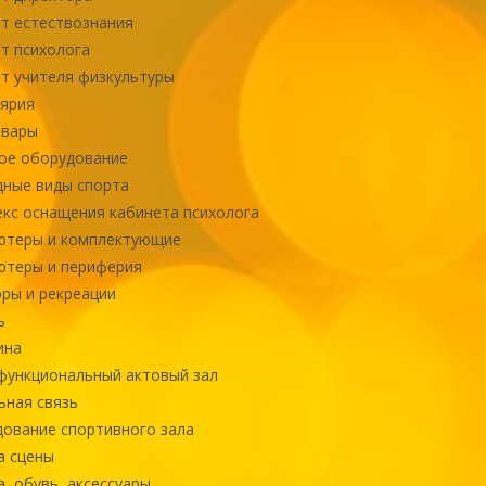
т естествознания
т психолога
т учителя физкультуры
ярия
овары
ое оборудование
ные виды спорта
кс оснащения кабинета психолога
ютеры и комплектующие
ютеры и периферия
ры и рекреации
ь
ина
ункциональный актовый зал
ная связь
ование спортивного зала
а сцены
, обувь, аксессуары