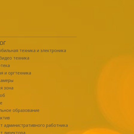
ОГ
бильная техника и электроника
Видео техника
отека
я и оргтехника
камеры
я зона
роб
е
льное образование
актив
т административного работника
т директора