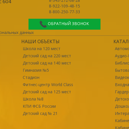
8-343-272-68-28
с 604
8-922-109-48-15
8-800-250-77-33
ОБРАТНЫЙ ЗВОНОК
ональных данных
НАШИ ОБЪЕКТЫ
КАТАЛ
Школа на 120 мест
Автомо
Детский сад на 220 мест
Аудио-
Детский сад на 140 мест
Библи
Гимназия №5
Бытова
Стадион
Видео
Фитнес-центр World Class
Входна
Детский сад на 125 мест
Гарде
Школа №8
Детско
КПИ ФСБ России
Дошко
Детский сад № 21
Интер
Кабине
Кабине