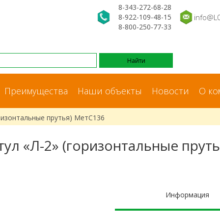
8-343-272-68-28
8-922-109-48-15
info@L
8-800-250-77-33
Преимущества
Наши объекты
Новости
О ко
оризонтальные прутья) МетС136
тул «Л-2» (горизонтальные пруть
Информация