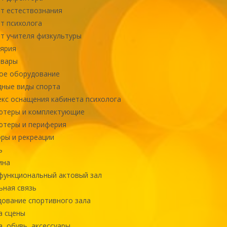
т естествознания
т психолога
т учителя физкультуры
ярия
овары
ое оборудование
ные виды спорта
кс оснащения кабинета психолога
ютеры и комплектующие
ютеры и периферия
ры и рекреации
ь
ина
ункциональный актовый зал
ная связь
ование спортивного зала
а сцены
, обувь, аксессуары