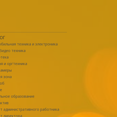
ОГ
бильная техника и электроника
Видео техника
отека
я и оргтехника
камеры
я зона
роб
е
льное образование
актив
т административного работника
т директора