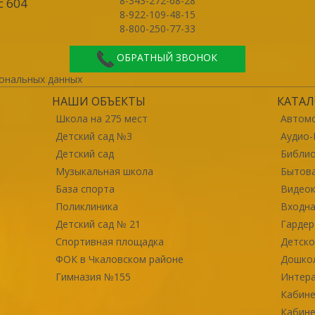
8-343-272-68-28
с 604
8-922-109-48-15
8-800-250-77-33
ОБРАТНЫЙ ЗВОНОК
ональных данных
НАШИ ОБЪЕКТЫ
КАТАЛ
Школа на 275 мест
Автомо
Детский сад №3
Аудио-
Детский сад
Библи
Музыкальная школа
Бытова
База спорта
Видео
Поликлиника
Входна
Детский сад № 21
Гарде
Спортивная площадка
Детско
ФОК в Чкаловском районе
Дошко
Гимназия №155
Интер
Кабине
Кабине