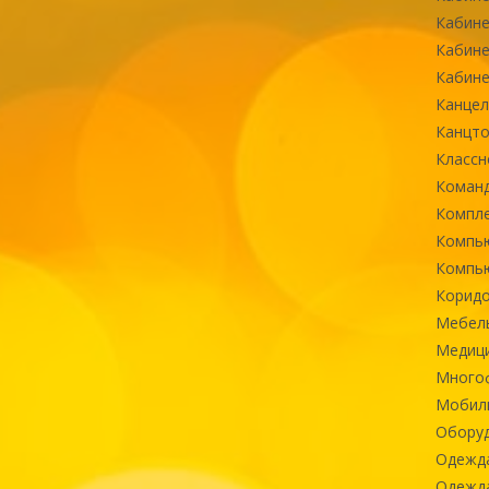
Кабине
Кабине
Кабине
Канцел
Канцт
Классн
Команд
Компле
Компь
Компь
Коридо
Мебел
Медиц
Многоф
Мобиль
Оборуд
Одежд
Одежда