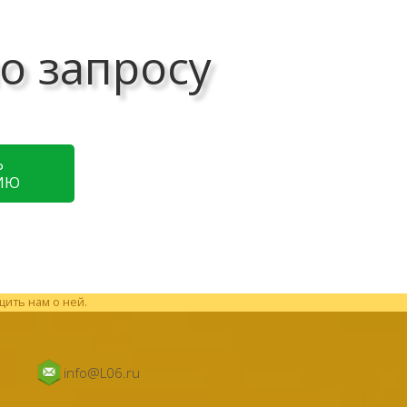
о запросу
Ь
ИЮ
щить нам о ней.
info@L06.ru