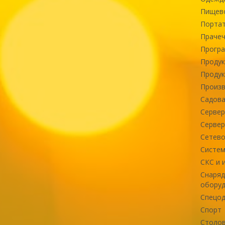
Пищев
Портат
Прачеч
Програ
Продук
Продук
Произв
Садова
Сервер
Сервер
Сетево
Систем
СКС и 
Снаряд
оборуд
Спецод
Спорт
Столов