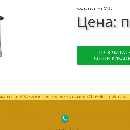
Код товара: МетС136
Цена: п
ПРОСЧИТАТ
СПЕЦИФИКАЦ
у на сайте? Выделите предложение и нажмите Ctrl+Enter, чтобы сооб