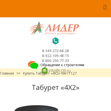
8-343-272-68-28
8-922-109-48-15
8-800-250-77-33
Обращение к строителям
info@L06.ru
Главная
>>
Купить Табурет «4Х2» МетТ127
Табурет «4Х2»