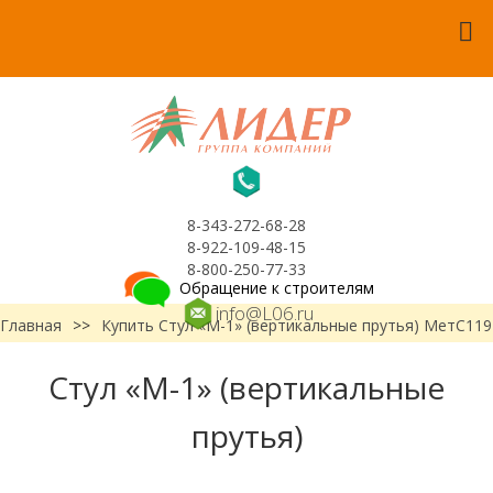
8-343-272-68-28
8-922-109-48-15
8-800-250-77-33
Обращение к строителям
info@L06.ru
Главная
>>
Купить Стул «М-1» (вертикальные прутья) МетС119
Стул «М-1» (вертикальные
прутья)