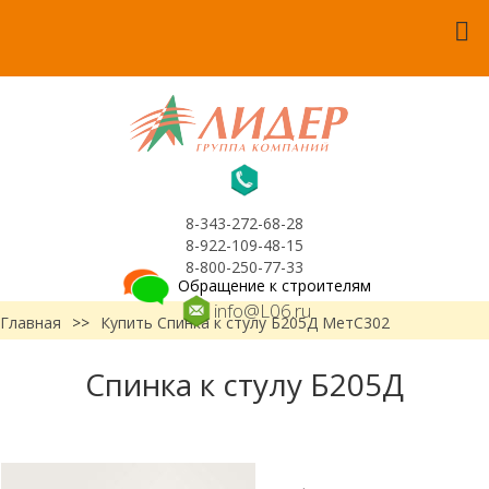
8-343-272-68-28
8-922-109-48-15
8-800-250-77-33
Обращение к строителям
info@L06.ru
Главная
>>
Купить Спинка к стулу Б205Д МетС302
Спинка к стулу Б205Д