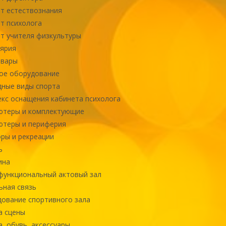
т естествознания
т психолога
т учителя физкультуры
ярия
овары
ое оборудование
ные виды спорта
кс оснащения кабинета психолога
ютеры и комплектующие
ютеры и периферия
ры и рекреации
ь
ина
ункциональный актовый зал
ная связь
ование спортивного зала
а сцены
, обувь, аксессуары