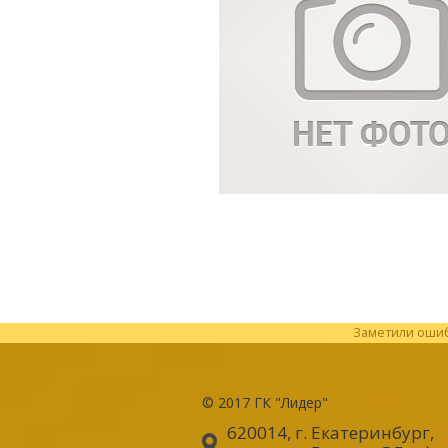
Заметили ошибк
© 2017
ГК "Лидер"
620014, г. Екатеринбург
,