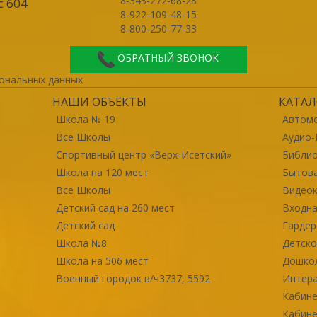
8-343-272-68-28
с 604
8-922-109-48-15
8-800-250-77-33
ОБРАТНЫЙ ЗВОНОК
ональных данных
НАШИ ОБЪЕКТЫ
КАТАЛ
Школа № 19
Автомо
Все Школы
Аудио-
Спортивный центр «Верх-Исетский»
Библи
Школа на 120 мест
Бытова
Все Школы
Видео
Детский сад на 260 мест
Входна
Детский сад
Гарде
Школа №8
Детско
Школа на 506 мест
Дошко
Военный городок в/ч3737, 5592
Интер
Кабине
Кабине