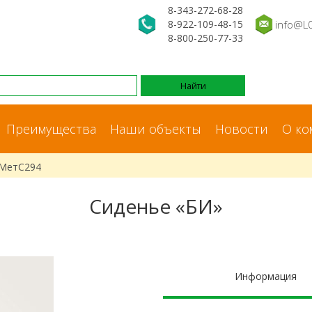
8-343-272-68-28
8-922-109-48-15
info@L
8-800-250-77-33
Преимущества
Наши объекты
Новости
О ко
 МетС294
Сиденье «БИ»
Информация