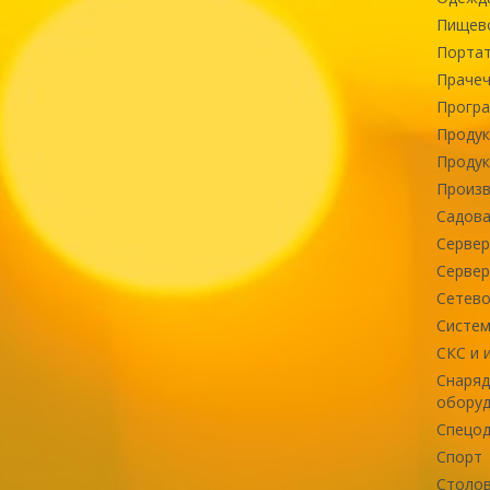
Пищев
Портат
Прачеч
Програ
Продук
Продук
Произв
Садова
Сервер
Сервер
Сетево
Систем
СКС и 
Снаряд
оборуд
Спецод
Спорт
Столов