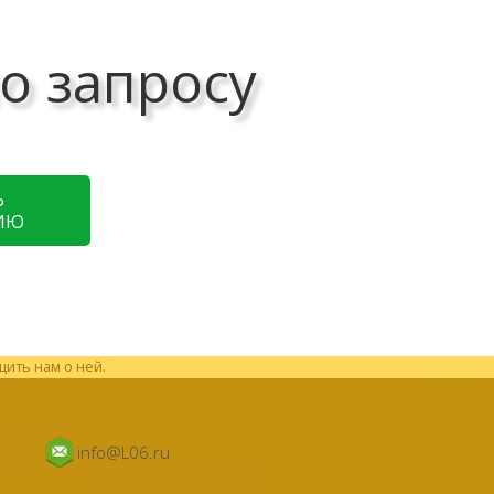
о запросу
Ь
ИЮ
щить нам о ней.
info@L06.ru