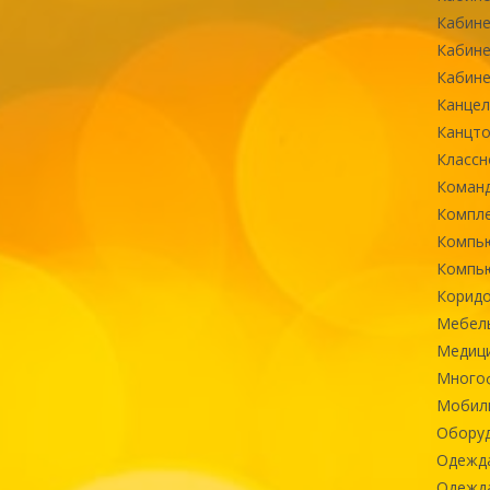
Кабине
Кабине
Кабине
Канцел
Канцт
Классн
Команд
Компле
Компь
Компь
Коридо
Мебел
Медиц
Многоф
Мобиль
Оборуд
Одежд
Одежда