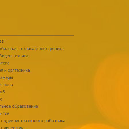
ОГ
бильная техника и электроника
Видео техника
отека
я и оргтехника
камеры
я зона
роб
е
льное образование
актив
т административного работника
т директора