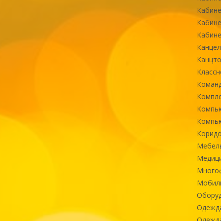
Кабине
Кабине
Кабине
Канцел
Канцт
Классн
Команд
Компле
Компь
Компь
Коридо
Мебел
Медиц
Многоф
Мобиль
Оборуд
Одежд
Одежда