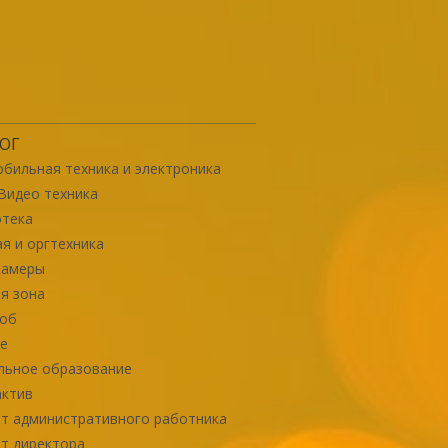
ОГ
бильная техника и электроника
Видео техника
отека
я и оргтехника
камеры
я зона
роб
е
льное образование
актив
т административного работника
т директора