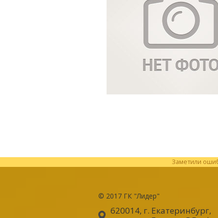
Заметили ошибк
© 2017
ГК "Лидер"
620014, г. Екатеринбург
,