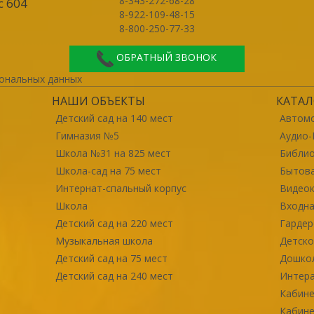
8-343-272-68-28
с 604
8-922-109-48-15
8-800-250-77-33
ОБРАТНЫЙ ЗВОНОК
ональных данных
НАШИ ОБЪЕКТЫ
КАТАЛ
Детский сад на 140 мест
Автомо
Гимназия №5
Аудио-
Школа №31 на 825 мест
Библи
Школа-сад на 75 мест
Бытова
Интернат-спальный корпус
Видео
Школа
Входна
Детский сад на 220 мест
Гарде
Музыкальная школа
Детско
Детский сад на 75 мест
Дошко
Детский сад на 240 мест
Интер
Кабине
Кабине