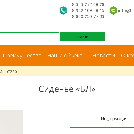
8-343-272-68-28
8-922-109-48-15
info@L
8-800-250-77-33
Преимущества
Наши объекты
Новости
О ко
 МетС290
Сиденье «БЛ»
Информация