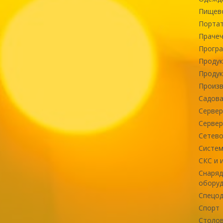
Пищев
Портат
Прачеч
Програ
Продук
Продук
Произв
Садова
Сервер
Сервер
Сетево
Систем
СКС и 
Снаряд
оборуд
Спецод
Спорт
Столов