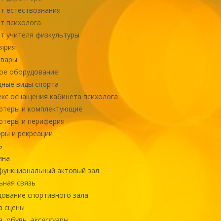
т естествознания
т психолога
т учителя физкультуры
ярия
овары
ое оборудование
ные виды спорта
кс оснащения кабинета психолога
ютеры и комплектующие
ютеры и периферия
ры и рекреации
ь
ина
ункциональный актовый зал
ная связь
ование спортивного зала
а сцены
, обувь, аксессуары