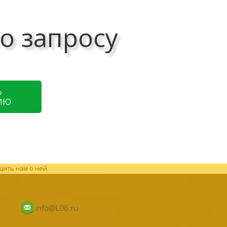
о запросу
Ь
ИЮ
щить нам о ней.
info@L06.ru