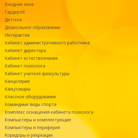
Входная зона
Гардероб
Детское
Дошкольное образование
Интерактив
Кабинет административного работника
Кабинет директора
Кабинет естествознания
Кабинет психолога
Кабинет учителя физкультуры
Канцелярия
Канцтовары
Классное оборудование
Командные виды спорта
Комплекс оснащения кабинета психолога
Компьютеры и комплектующие
Компьютеры и периферия
Коридоры и рекреации