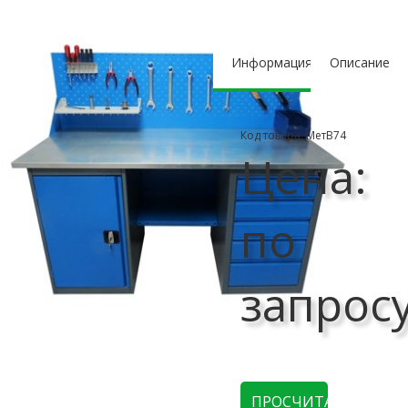
Информация
Описание
Код товара: МетВ74
Цена:
по
запрос
ПРОСЧИТАТЬ