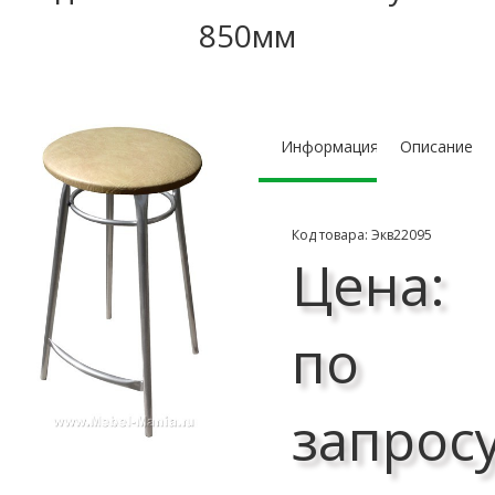
850мм
Информация
Описание
Код товара: Экв22095
Цена:
по
запрос