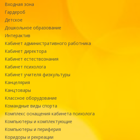
Входная зона
Гардероб
Детское
Дошкольное образование
Интерактив
Кабинет административного работника
Кабинет директора
Кабинет естествознания
Кабинет психолога
Кабинет учителя физкультуры
Канцелярия
Канцтовары
Классное оборудование
Командные виды спорта
Комплекс оснащения кабинета психолога
Компьютеры и комплектующие
Компьютеры и периферия
Коридоры и рекреации