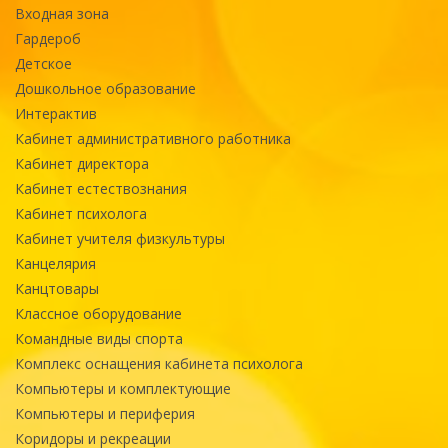
Входная зона
Гардероб
Детское
Дошкольное образование
Интерактив
Кабинет административного работника
Кабинет директора
Кабинет естествознания
Кабинет психолога
Кабинет учителя физкультуры
Канцелярия
Канцтовары
Классное оборудование
Командные виды спорта
Комплекс оснащения кабинета психолога
Компьютеры и комплектующие
Компьютеры и периферия
Коридоры и рекреации