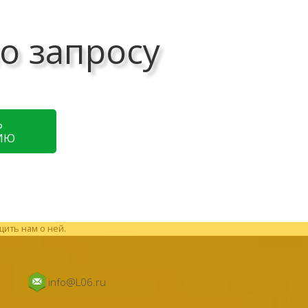
о запросу
Ь
ИЮ
щить нам о ней.
info@L06.ru