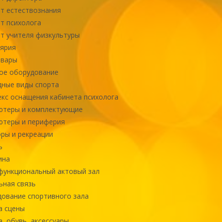
т естествознания
т психолога
т учителя физкультуры
ярия
овары
ое оборудование
ные виды спорта
кс оснащения кабинета психолога
ютеры и комплектующие
ютеры и периферия
ры и рекреации
ь
ина
ункциональный актовый зал
ная связь
ование спортивного зала
а сцены
, обувь, аксессуары