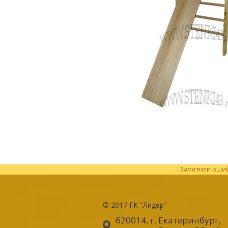
Заметили ошибк
© 2017
ГК "Лидер"
620014, г. Екатеринбург
,