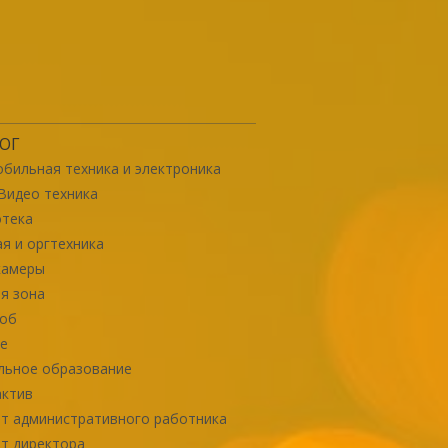
ОГ
бильная техника и электроника
Видео техника
отека
я и оргтехника
камеры
я зона
роб
е
льное образование
актив
т административного работника
т директора