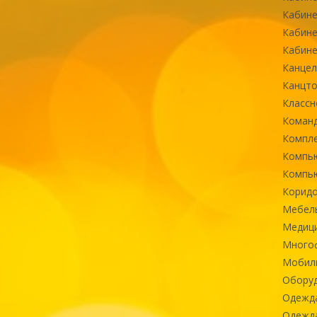
Кабине
Кабине
Кабине
Канцел
Канцт
Классн
Команд
Компле
Компь
Компь
Коридо
Мебел
Медиц
Многоф
Мобиль
Оборуд
Одежд
Одежда