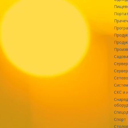
Пищев
Портат
Прачеч
Програ
Продук
Продук
Произв
Садова
Сервер
Сервер
Сетево
Систем
СКС и 
Снаряд
оборуд
Спецод
Спорт
Столов