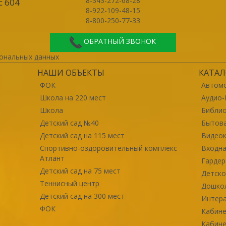
8-343-272-68-28
с 604
8-922-109-48-15
8-800-250-77-33
ОБРАТНЫЙ ЗВОНОК
ональных данных
НАШИ ОБЪЕКТЫ
КАТАЛ
ФОК
Автомо
Школа на 220 мест
Аудио-
Школа
Библи
Детский сад №40
Бытова
Детский сад на 115 мест
Видео
Спортивно-оздоровительный комплекс
Входна
Атлант
Гарде
Детский сад на 75 мест
Детско
Теннисный центр
Дошко
Детский сад на 300 мест
Интер
ФОК
Кабине
Кабине