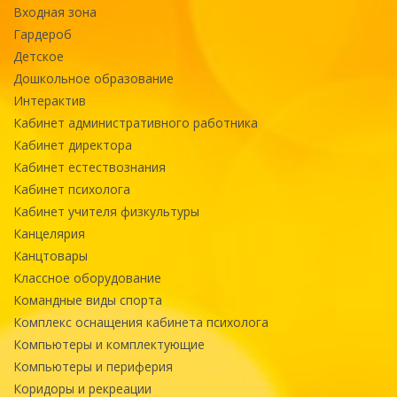
Входная зона
Гардероб
Детское
Дошкольное образование
Интерактив
Кабинет административного работника
Кабинет директора
Кабинет естествознания
Кабинет психолога
Кабинет учителя физкультуры
Канцелярия
Канцтовары
Классное оборудование
Командные виды спорта
Комплекс оснащения кабинета психолога
Компьютеры и комплектующие
Компьютеры и периферия
Коридоры и рекреации