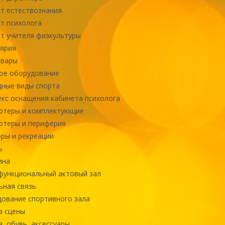
т естествознания
т психолога
т учителя физкультуры
ярия
овары
ое оборудование
ные виды спорта
кс оснащения кабинета психолога
ютеры и комплектующие
ютеры и периферия
ры и рекреации
ь
ина
ункциональный актовый зал
ная связь
ование спортивного зала
а сцены
, обувь, аксессуары