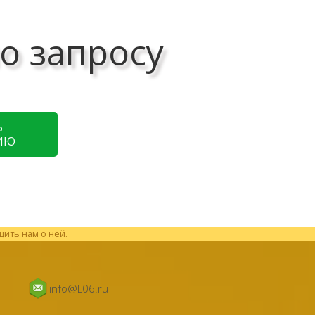
о запросу
Ь
ИЮ
щить нам о ней.
info@L06.ru