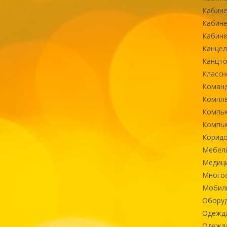
Кабине
Кабине
Кабине
Канцел
Канцт
Классн
Команд
Компле
Компь
Компь
Коридо
Мебел
Медиц
Многоф
Мобиль
Оборуд
Одежд
Одежда