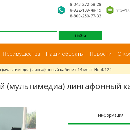
8-343-272-68-28
8-922-109-48-15
info@L
8-800-250-77-33
Преимущества
Наши объекты
Новости
О ко
 (мультимедиа) лингафонный кабинет 14 мест НорК124
 (мультимедиа) лингафонный ка
Информация