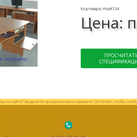
Код товара: НорК124
Цена: п
ПРОСЧИТАТ
СПЕЦИФИКАЦ
у на сайте? Выделите предложение и нажмите Ctrl+Enter, чтобы сооб