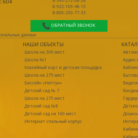
8-343-272-68-28
с 604
8-922-109-48-15
8-800-250-77-33
ОБРАТНЫЙ ЗВОНОК
ональных данных
НАШИ ОБЪЕКТЫ
КАТАЛ
Школа на 300 мест
Автомо
Школа №1
Аудио-
Хоккейный корт и детская площадка
Библи
Школа на 275 мест
Бытова
Бассейн «Нептун»
Видео
Детский сад № 7
Входна
Школа на 275 мест
Гарде
Детский сад №8
Детско
Детский сад на 160 мест
Дошко
Интернат-спальный корпус
Интер
Кабине
Кабине