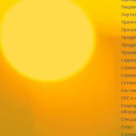
Пищев
Портат
Прачеч
Програ
Продук
Продук
Произв
Садова
Сервер
Сервер
Сетево
Систем
СКС и 
Снаряд
оборуд
Спецод
Спорт
Столов