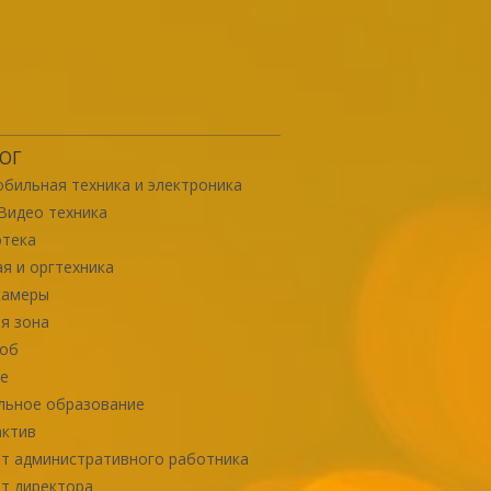
ОГ
бильная техника и электроника
Видео техника
отека
я и оргтехника
камеры
я зона
роб
е
льное образование
актив
т административного работника
т директора