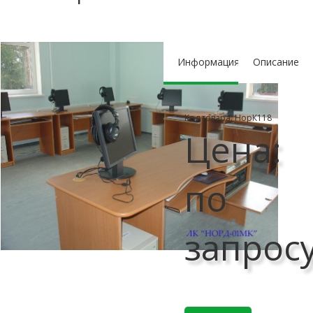
Информация
Описание
Код товара: НорК118
Цена:
по
запрос