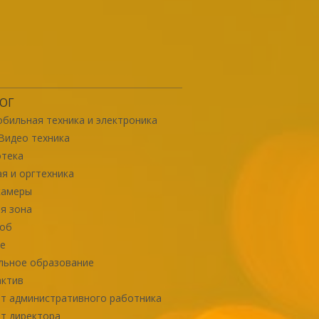
ОГ
бильная техника и электроника
Видео техника
отека
я и оргтехника
камеры
я зона
роб
е
льное образование
актив
т административного работника
т директора