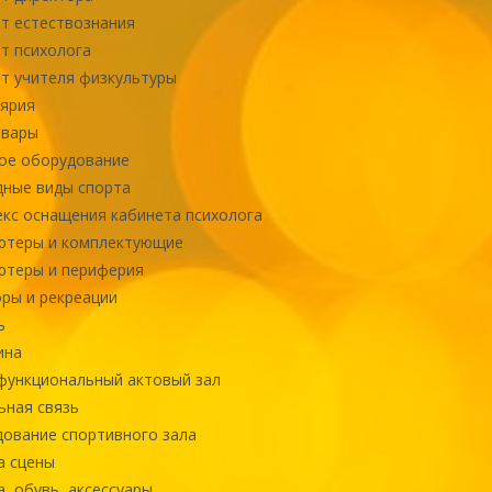
т естествознания
т психолога
т учителя физкультуры
ярия
овары
ое оборудование
ные виды спорта
кс оснащения кабинета психолога
ютеры и комплектующие
ютеры и периферия
ры и рекреации
ь
ина
ункциональный актовый зал
ная связь
ование спортивного зала
а сцены
, обувь, аксессуары