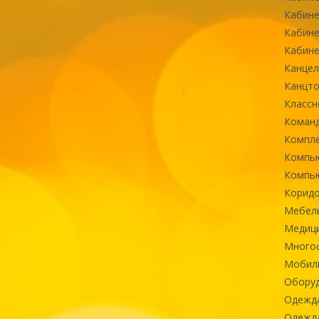
Кабине
Кабине
Кабине
Канцел
Канцт
Классн
Команд
Компле
Компь
Компь
Коридо
Мебел
Медиц
Многоф
Мобиль
Оборуд
Одежд
Одежда