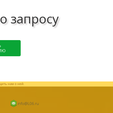
о запросу
Ь
ИЮ
щить нам о ней.
info@L06.ru