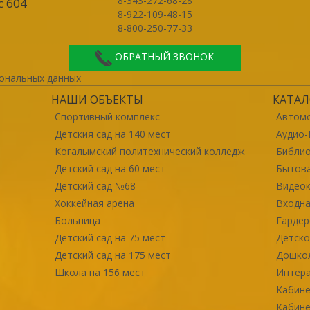
8-343-272-68-28
с 604
8-922-109-48-15
8-800-250-77-33
ОБРАТНЫЙ ЗВОНОК
ональных данных
НАШИ ОБЪЕКТЫ
КАТАЛ
Спортивный комплекс
Автомо
Детския сад на 140 мест
Аудио-
Когалымский политехнический колледж
Библи
Детский сад на 60 мест
Бытова
Детский сад №68
Видео
Хоккейная арена
Входна
Больница
Гарде
Детский сад на 75 мест
Детско
Детский сад на 175 мест
Дошко
Школа на 156 мест
Интер
Кабине
Кабине