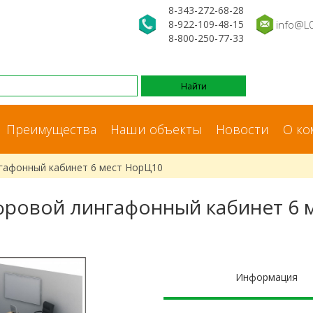
8-343-272-68-28
8-922-109-48-15
info@L
8-800-250-77-33
Преимущества
Наши объекты
Новости
О ко
гафонный кабинет 6 мест НорЦ10
ровой лингафонный кабинет 6 
Информация