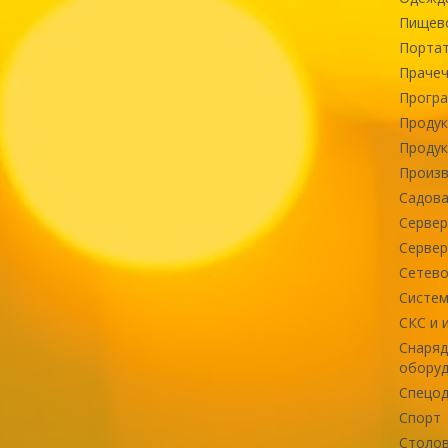
Пищев
Портат
Прачеч
Програ
Продук
Продук
Произв
Садова
Сервер
Сервер
Сетево
Систем
СКС и 
Снаряд
оборуд
Спецод
Спорт
Столов