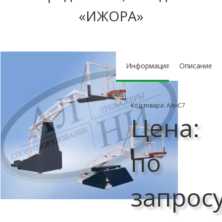
«ИЖОРА»
Информация
Описание
Код товара: АлнС7
Цена:
по
запрос